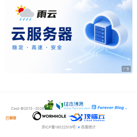
告
广告
Cesii ©2015 -2026
橱窗
京ICP备18022519号
|
百度统计