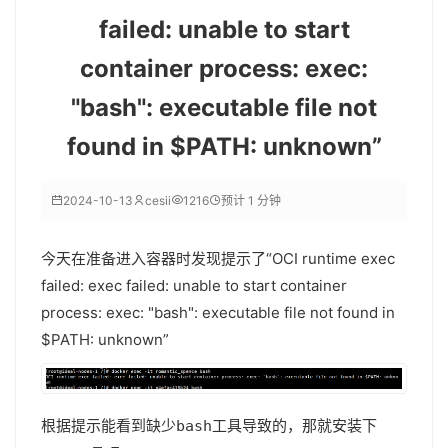
failed: unable to start
container process: exec:
"bash": executable file not
found in $PATH: unknown”
2024-10-13
cesii
1216
预计 1 分钟
今天在准备进入容器时发现提示了“OCI runtime exec
failed: exec failed: unable to start container
process: exec: "bash": executable file not found in
$PATH: unknown”
根据提示能看到缺少
工具导致的，那就安装下
bash