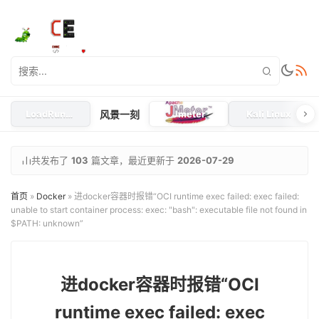
LoadRunner
风景一刻
Jmeter
Kali Linux
共发布了
103
篇文章，最近更新于
2026-07-29
首页
»
Docker
»
进docker容器时报错“OCI runtime exec failed: exec failed:
unable to start container process: exec: "bash": executable file not found in
$PATH: unknown”
进docker容器时报错“OCI
runtime exec failed: exec