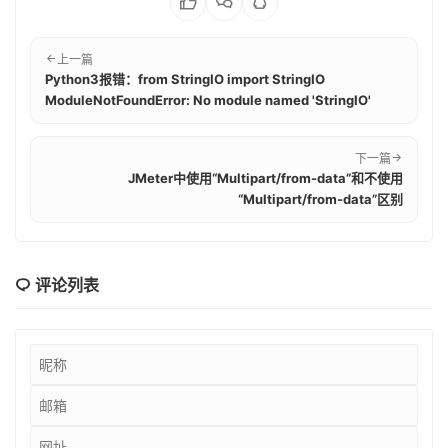
上一篇
Python3报错：from StringIO import StringIO
ModuleNotFoundError: No module named 'StringIO'
下一篇
JMeter中使用“Multipart/from-data”和不使用
“Multipart/from-data”区别
评论列表