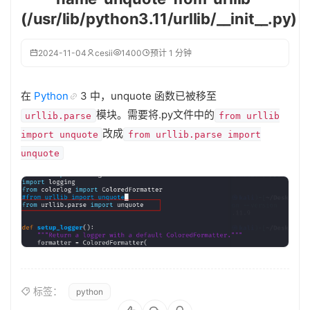
(/usr/lib/python3.11/urllib/__init__.py)
2024-11-04
cesii
1400
预计 1 分钟
在
Python
3 中，unquote 函数已被移至
模块。需要将.py文件中的
urllib.parse
from urllib
改成
import unquote
from urllib.parse import
unquote
标签：
python