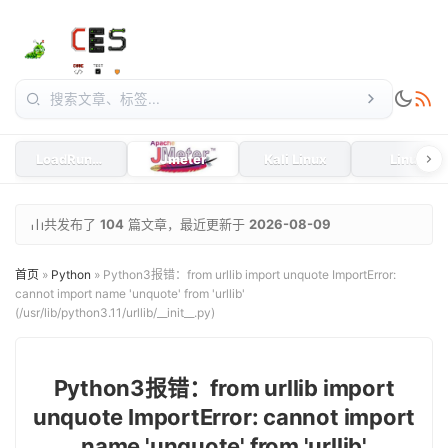
LoadRunner
Jmeter
Kali Linux
Linux
共发布了
104
篇文章，最近更新于
2026-08-09
首页
»
Python
»
Python3报错：from urllib import unquote ImportError:
cannot import name 'unquote' from 'urllib'
(/usr/lib/python3.11/urllib/__init__.py)
Python3报错：from urllib import
unquote ImportError: cannot import
name 'unquote' from 'urllib'