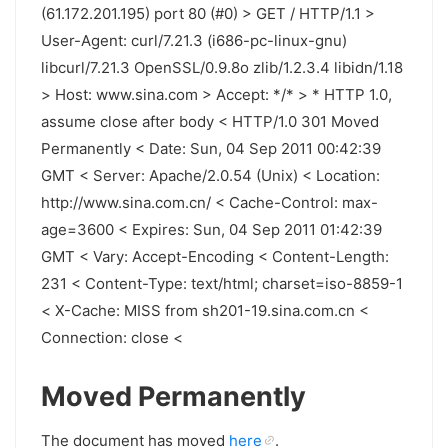
(61.172.201.195) port 80 (#0) > GET / HTTP/1.1 >
User-Agent: curl/7.21.3 (i686-pc-linux-gnu)
libcurl/7.21.3 OpenSSL/0.9.8o zlib/1.2.3.4 libidn/1.18
> Host: www.sina.com > Accept: */* > * HTTP 1.0,
assume close after body < HTTP/1.0 301 Moved
Permanently < Date: Sun, 04 Sep 2011 00:42:39
GMT < Server: Apache/2.0.54 (Unix) < Location:
http://www.sina.com.cn/ < Cache-Control: max-
age=3600 < Expires: Sun, 04 Sep 2011 01:42:39
GMT < Vary: Accept-Encoding < Content-Length:
231 < Content-Type: text/html; charset=iso-8859-1
< X-Cache: MISS from sh201-19.sina.com.cn <
Connection: close <
Moved Permanently
The document has moved
here
.