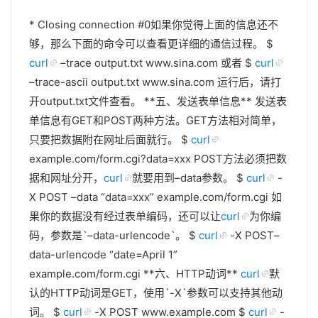
* Closing connection #0如果你觉得上面的信息还不
够，那么下面的命令可以查看更详细的通信过程。 $
curl
–trace output.txt www.sina.com 或者 $
curl
–trace-ascii output.txt www.sina.com 运行后，请打
开output.txt文件查看。 **五、发送表单信息** 发送表
单信息有GET和POST两种方法。GET方法相对简单，
只要把数据附在网址后面就行。 $
curl
example.com/form.cgi?data=xxx POST方法必须把数
据和网址分开，
curl
就要用到–data参数。 $
curl
-
X POST –data “data=xxx” example.com/form.cgi 如
果你的数据没有经过表单编码，还可以让
curl
为你编
码，参数是`–data-urlencode`。 $
curl
-X POST–
data-urlencode “date=April 1”
example.com/form.cgi **六、HTTP动词**
curl
默
认的HTTP动词是GET，使用`-X`参数可以支持其他动
词。 $
curl
-X POST www.example.com $
curl
-