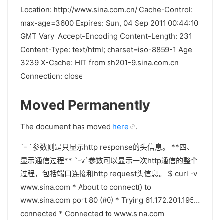
Location: http://www.sina.com.cn/ Cache-Control:
max-age=3600 Expires: Sun, 04 Sep 2011 00:44:10
GMT Vary: Accept-Encoding Content-Length: 231
Content-Type: text/html; charset=iso-8859-1 Age:
3239 X-Cache: HIT from sh201-9.sina.com.cn
Connection: close
Moved Permanently
The document has moved
here
.
`-I`参数则是只显示http response的头信息。 **四、
显示通信过程** `-v`参数可以显示一次http通信的整个
过程，包括端口连接和http request头信息。 $ curl -v
www.sina.com * About to connect() to
www.sina.com port 80 (#0) * Trying 61.172.201.195…
connected * Connected to www.sina.com