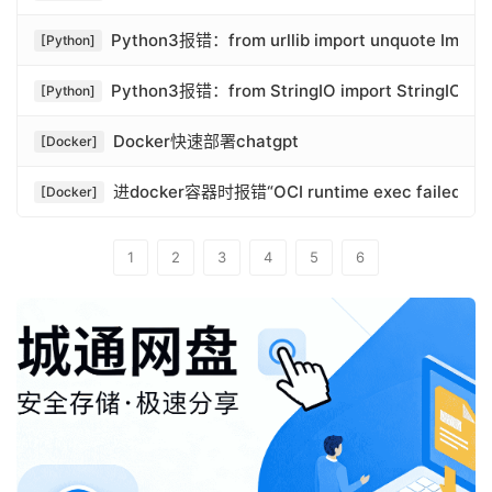
Python3报错：from urllib import unquote ImportErro
[Python]
Python3报错：from StringIO import StringIO Mod
[Python]
Docker快速部署chatgpt
[Docker]
进docker容器时报错“OCI runtime exec failed: exec fa
[Docker]
1
2
3
4
5
6