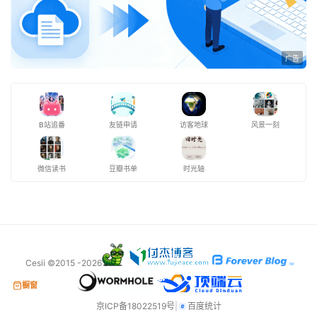
告
广告
B站追番
友链申请
访客地球
风景一刻
微信读书
豆瓣书单
时光轴
Cesii ©2015 -2026
橱窗
京ICP备18022519号
|
百度统计